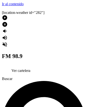
Ir al contenido
[location-weather id="282"]
play_circle_filled
pause_circle_filled
volume_down
volume_up
volume_off
FM 98.9
Ver cartelera
Buscar