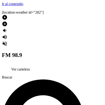
Ir al contenido
[location-weather id="282"]
play_circle_filled
pause_circle_filled
volume_down
volume_up
volume_off
FM 98.9
Ver cartelera
Buscar